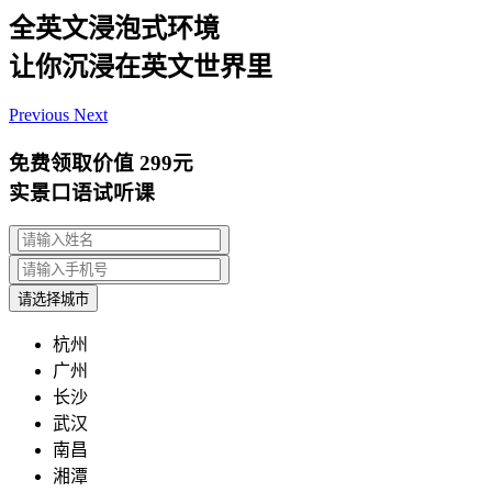
全英文浸泡式环境
让你沉浸在英文世界里
Previous
Next
免费领取价值
299元
实景口语试听课
请选择城市
杭州
广州
长沙
武汉
南昌
湘潭