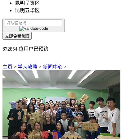
昆明呈贡区
昆明五华区
立即免费领取
672854 位用户已预约
主页
>
学习攻略
>
新闻中心
>