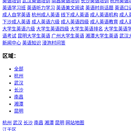
英语培训
武汉英语培训
南昌英语培训
长沙英语培训
杭州英语
英语学习班
英语听力学习
英语美文阅读
英语时尚话题
英语口
成人自学英语
杭州成人英语
线下成人英语
成人英语机构
成人
下沙成人英语
成人英语六级
成人英语四级
成人英语教育
成人
大学生英语六级
大学生英语四级
大学生英语排名
大学生英语
语考试
昆明大学生英语
广州大学生英语
湘潭大学生英语
武汉
新闻中心
英语知识
浸泡村问答
区域：
全部
杭州
武汉
长沙
南昌
湘潭
昆明
杭州
武汉
长沙
南昌
湘潭
昆明
网站地图
江干区