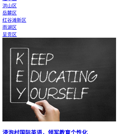
洪山区
岳麓区
红谷滩新区
雨湖区
呈贡区
浸泡村国际英语，领军教育个性化