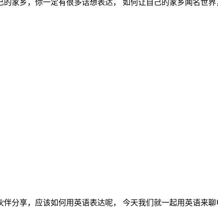
自己的家乡，你一定有很多话想表达， 如何让自己的家乡闻名世界
用英语表达呢， 今天我们就一起用英语来聊电影，一起来看看吧~ 1.Is t