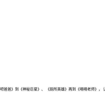
跤吧爸爸》到《神秘巨星》、 《厕所英雄》再到《嗝嗝老师》， 