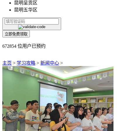
昆明呈贡区
昆明五华区
立即免费领取
672854 位用户已预约
主页
>
学习攻略
>
新闻中心
>