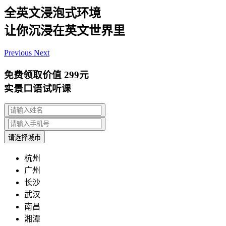
全英文浸泡式环境
让你沉浸在英文世界里
Previous
Next
免费领取价值
299元
实景口语试听课
请选择城市
杭州
广州
长沙
武汉
南昌
湘潭