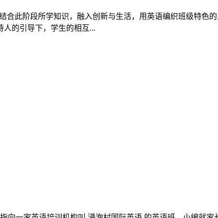
出秉承着结合此阶段所学知识，融入创新与生活，用英语编织班级特
的引导下，学生的相互...
题指向一家英语培训机构叫 浸泡村国际英语 的英语班。小编就家