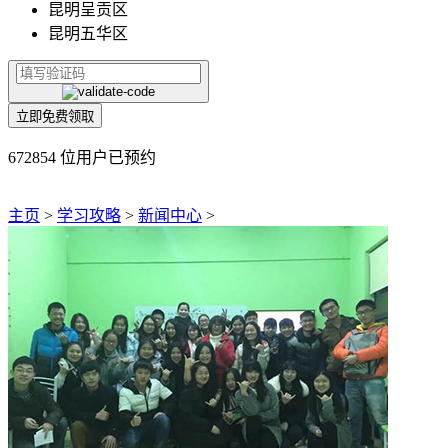
昆明呈贡区
昆明五华区
立即免费领取
672854 位用户已预约
主页
>
学习攻略
>
新闻中心
>