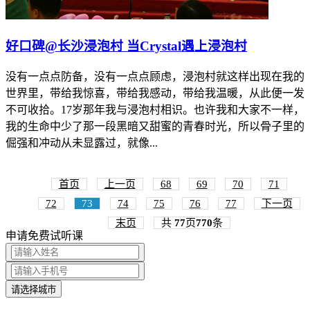
好口碑@长沙浸泡村 当Crystal遇上浸泡村
没有一点点防备，没有一点点顾虑，浸泡村就这样出现在我的
世界里，带给我惊喜，带给我感动，带给我温暖，从此便一发
不可收拾。17岁那年我与浸泡村相识。也许我和大家不一样，
我的生命中少了那一段黑暗又甜蜜的青春时光，所以骨子里的
倔强和冲动从未显露过，就像...
首页
上一页
68
69
70
71
72
73
74
75
76
77
下一页
末页
共
77
页
770
条
申请免费试听课
请选择城市